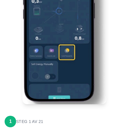
1
STEG
1
AV
21